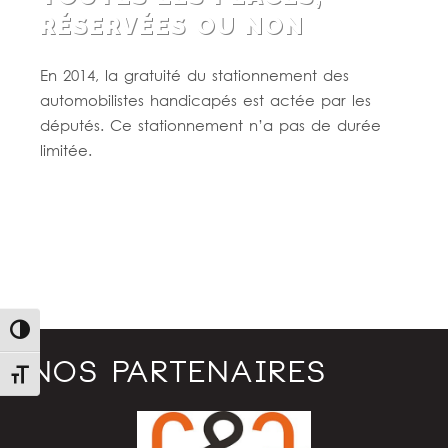
RÉSERVÉES OU NON
En 2014, la gratuité du stationnement des
automobilistes handicapés est actée par les
députés. Ce stationnement n’a pas de durée
limitée.
Lire la suite
Passer en contraste élevé
NOS PARTENAIRES
Changer la taille de la police