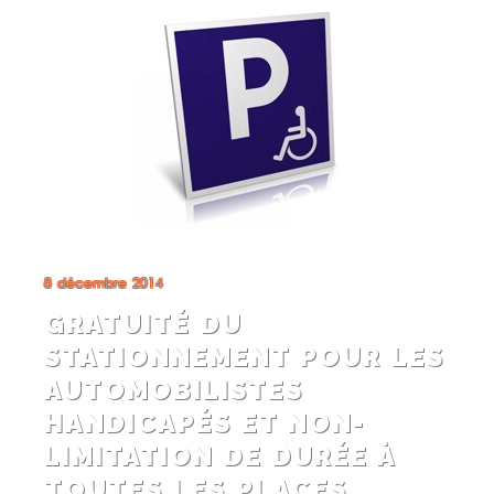
8 décembre 2014
GRATUITÉ DU
STATIONNEMENT POUR LES
AUTOMOBILISTES
HANDICAPÉS ET NON-
LIMITATION DE DURÉE À
TOUTES LES PLACES,