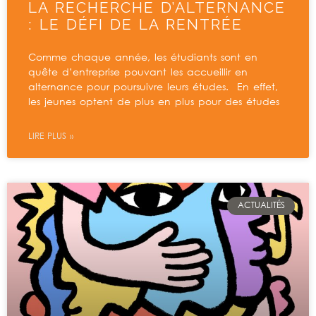
LA RECHERCHE D’ALTERNANCE
: LE DÉFI DE LA RENTRÉE
Comme chaque année, les étudiants sont en
quête d’entreprise pouvant les accueillir en
alternance pour poursuivre leurs études. En effet,
les jeunes optent de plus en plus pour des études
LIRE PLUS »
ACTUALITÉS