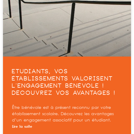
ETUDIANTS, VOS
ÉTABLISSEMENTS VALORISENT
L’ENGAGEMENT BÉNÉVOLE !
DÉCOUVREZ VOS AVANTAGES !
Être bénévole est à présent reconnu par votre
établissement scolaire. Découvrez les avantages
d’un engagement associatif pour un étudiant.
Lire la suite