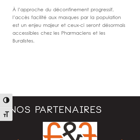
À l’approche du déconfinement progressif,
l’accès facilité aux masques par la population
est un enjeu majeur et ceux-ci seront désormais
accessibles chez les Pharmaciens et les
Buralistes.
Lire la suite
Passer en contraste élevé
NOS PARTENAIRES
Changer la taille de la police