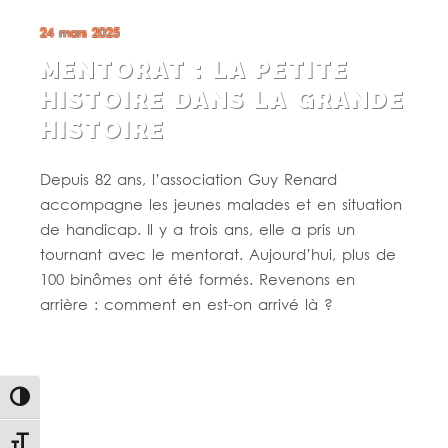
24 mars 2025
MENTORAT : LA PETITE
HISTOIRE DANS LA GRANDE
HISTOIRE
Depuis 82 ans, l’association Guy Renard
accompagne les jeunes malades et en situation
de handicap. Il y a trois ans, elle a pris un
tournant avec le mentorat. Aujourd’hui, plus de
100 binômes ont été formés. Revenons en
arrière : comment en est-on arrivé là ?
Lire la suite
Passer en contraste élevé
Changer la taille de la police