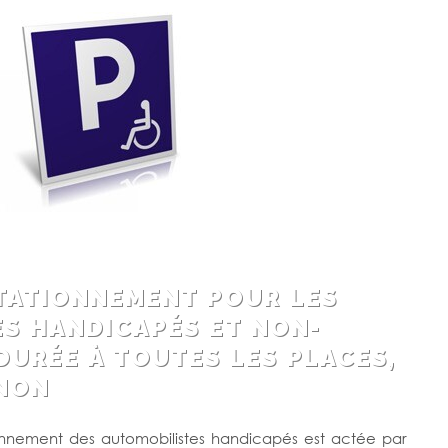
TATIONNEMENT POUR LES
S HANDICAPÉS ET NON-
DURÉE À TOUTES LES PLACES,
 NON
tionnement des automobilistes handicapés est actée par