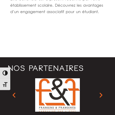
établissement scolaire. Découvrez les avantages
d’un engagement associatif pour un étudiant.
Lire la suite
NOS PARTENAIRES
Passer en contraste élevé
Changer la taille de la police