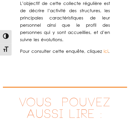
L’objectif de cette collecte régulière est
de décrire l’activité des structures, les
principales caractéristiques de leur
personnel ainsi que le profil des
personnes qui y sont accueillies, et d’en
Passer en contraste élevé
suivre les évolutions.
Changer la taille de la police
Pour consulter cette enquête, cliquez
ici
.
VOUS ^POUVEZ
AUSSI LIRE :