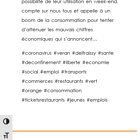
possibilité de leur utilisation en week-end,
compte sur nous tous et appelle à un
boom de la consommation pour tenter
d’atténuer les mauvais chiffres
économiques qui s’annoncent…
#coronavirus #veran #delfraissy #sante
#deconfinement #liberte #economie
#social #emploi #transports
#commerces #restaurants #vert
#orange #consommation
#ticketsrestaurants #jeunes #emplois
Passer en contraste élevé
Changer la taille de la police