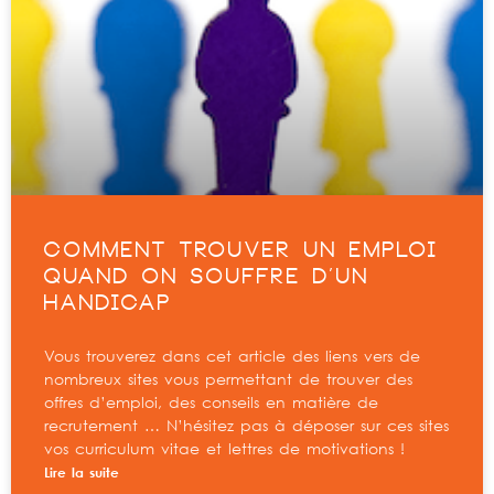
COMMENT TROUVER UN EMPLOI
QUAND ON SOUFFRE D’UN
HANDICAP
Vous trouverez dans cet article des liens vers de
nombreux sites vous permettant de trouver des
offres d’emploi, des conseils en matière de
recrutement … N’hésitez pas à déposer sur ces sites
vos curriculum vitae et lettres de motivations !
Lire la suite