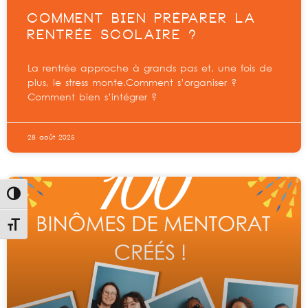
COMMENT BIEN PRÉPARER LA
RENTRÉE SCOLAIRE ?
La rentrée approche à grands pas et, une fois de
plus, le stress monte.Comment s’organiser ?
Comment bien s’intégrer ?
28 août 2025
Passer en contraste élevé
Changer la taille de la police