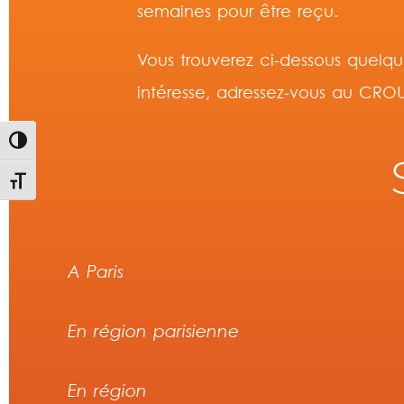
semaines pour être reçu.
Vous trouverez ci-dessous quelqu
intéresse, adressez-vous au CROU
Passer en contraste élevé
Changer la taille de la police
A Paris
En région parisienne
En région