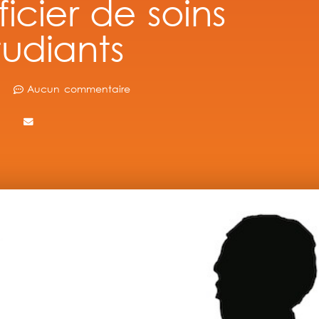
cier de soins
tudiants
Aucun commentaire