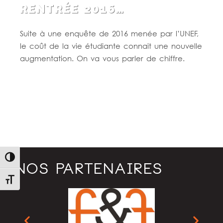
RENTRÉE 2016…
Suite à une enquête de 2016 menée par l’UNEF,
le coût de la vie étudiante connait une nouvelle
augmentation. On va vous parler de chiffre.
Lire la suite
Passer en contraste élevé
NOS PARTENAIRES
Changer la taille de la police