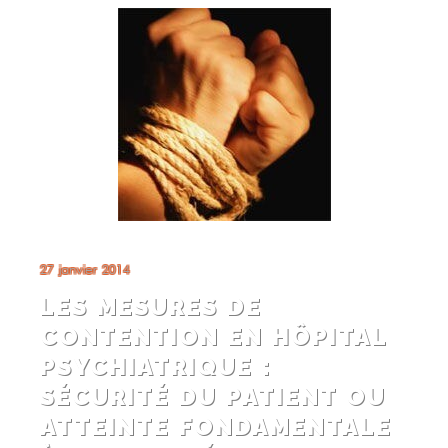
27 janvier 2014
LES MESURES DE
CONTENTION EN HÔPITAL
PSYCHIATRIQUE :
SÉCURITÉ DU PATIENT OU
ATTEINTE FONDAMENTALE