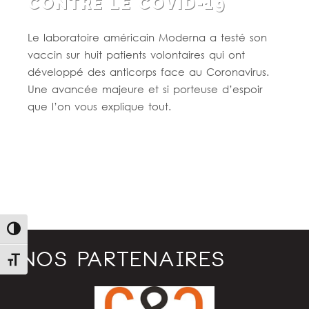
CONTRE LE COVID-19
Le laboratoire américain Moderna a testé son
vaccin sur huit patients volontaires qui ont
développé des anticorps face au Coronavirus.
Une avancée majeure et si porteuse d’espoir
que l’on vous explique tout.
Lire la suite
Passer en contraste élevé
NOS PARTENAIRES
Changer la taille de la police