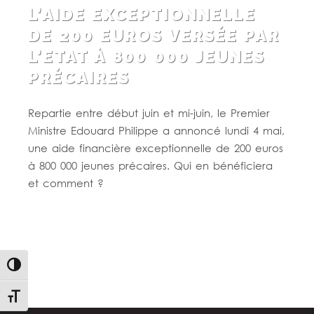
L’AIDE EXCEPTIONNELLE
DE 200 EUROS VERSÉE PAR
L’ETAT À 800 000 JEUNES
PRÉCAIRES
Repartie entre début juin et mi-juin, le Premier
Ministre Edouard Philippe a annoncé lundi 4 mai,
une aide financière exceptionnelle de 200 euros
à 800 000 jeunes précaires. Qui en bénéficiera
et comment ?
Lire la suite
Passer en contraste élevé
Changer la taille de la police