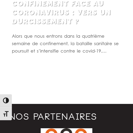
CONFINEMENT FACE AU
CORONAVIRUS : VERS UN
DURCISSEMENT ?
Alors que nous entrons dans la quatrième
semaine de confinement, la bataille sanitaire se
poursuit et s’intensifie contre le covid-19.…
Lire la suite
Passer en contraste élevé
NOS PARTENAIRES
Changer la taille de la police