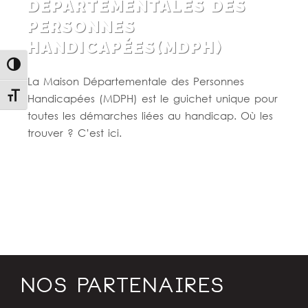
DÉPARTEMENTALES DES
PERSONNES
HANDICAPÉES(MDPH)
Passer en contraste élevé
La Maison Départementale des Personnes
Changer la taille de la police
Handicapées (MDPH) est le guichet unique pour
toutes les démarches liées au handicap. Où les
trouver ? C’est ici.
Lire la suite
NOS PARTENAIRES