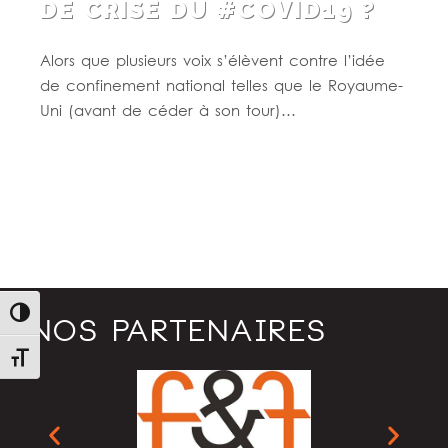
DE CRISE DU #COVID19 ?
Alors que plusieurs voix s’élèvent contre l’idée
de confinement national telles que le Royaume-
Uni (avant de céder à son tour)…
Lire la suite
Passer en contraste élevé
NOS PARTENAIRES
Changer la taille de la police