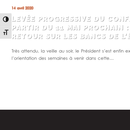
14 avril 2020
LEVÉE PROGRESSIVE DU CONF
Passer en contraste élevé
PARTIR DU 11 MAI PROCHAIN :
Changer la taille de la police
RETOUR SUR LES BANCS DE L
Très attendu, la veille au soir, le Président s’est enfin
l’orientation des semaines à venir dans cette…
Lire la suite