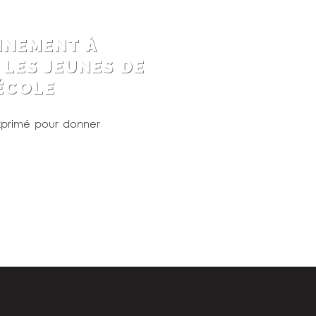
INEMENT À
 LES JEUNES DE
’ÉCOLE
 exprimé pour donner