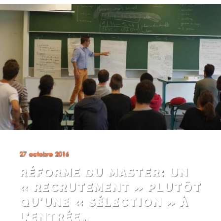
27 octobre 2016
RÉFORME DU MASTER: UN
« RECRUTEMENT » PLUTÔT
QU’UNE « SÉLECTION » À
L’ENTRÉE…