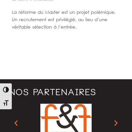
La réforme du Master est un projet polémique.
Un recrutement est privilégié, au lieu d’une
véritable sélection à l’entrée.
Lire la suite
NOS PARTENAIRES
Passer en contraste élevé
Changer la taille de la police