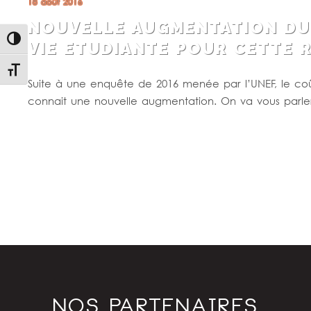
18 août 2016
NOUVELLE AUGMENTATION DU
Passer en contraste élevé
VIE ETUDIANTE POUR CETTE 
Changer la taille de la police
Suite à une enquête de 2016 menée par l’UNEF, le coû
connait une nouvelle augmentation. On va vous parler
Lire la suite
NOS PARTENAIRES