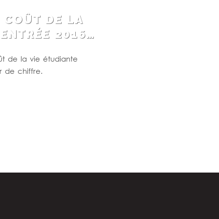
 COÛT DE LA
RENTRÉE 2016…
t de la vie étudiante
 de chiffre.