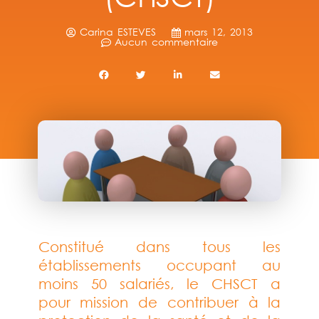
Carina ESTEVES
mars 12, 2013
Aucun commentaire
Constitué dans tous les
établissements occupant au
moins 50 salariés, le CHSCT a
pour mission de contribuer à la