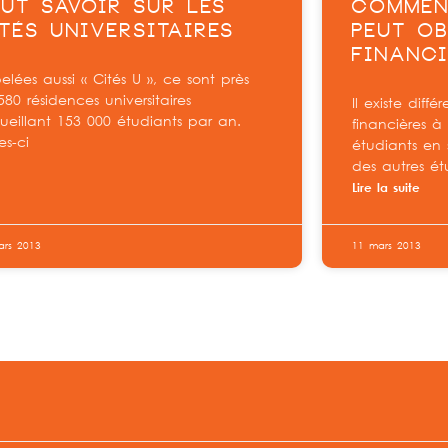
UT SAVOIR SUR LES
COMMEN
TÉS UNIVERSITAIRES
PEUT OB
FINANCI
lées aussi « Cités U », ce sont près
80 résidences universitaires
Il existe diffé
ueillant 153 000 étudiants par an.
financières à 
es-ci
étudiants en
des autres ét
Lire la suite
ars 2013
11 mars 2013