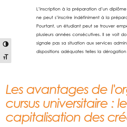
L’inscription à la préparation d’un diplôm
ne peut s’inscrire indéfiniment à la prép
Pourtant, un étudiant peut se trouver e
plusieurs années consécutives. Il se voit 
signale pas sa situation aux services administ
Passer en contraste élevé
dispositions adéquates telles la dérogation
Changer la taille de la police
Les avantages de l'or
cursus universitaire : le
capitalisation des cré