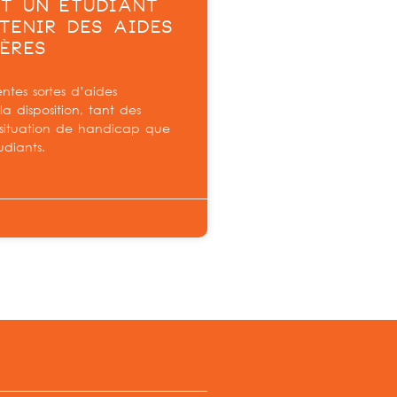
T UN ÉTUDIANT
TENIR DES AIDES
ÈRES
rentes sortes d’aides
la disposition, tant des
 situation de handicap que
udiants.