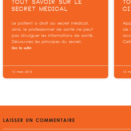
TOUT SAVOIR SUR LE
TO
SECRET MÉDICAL
CI
Le patient a droit au secret médical.
Appe
ainsi, le professionnel de santé ne peut
de 5
pas divulguer les informations de santé.
acc
Découvrez les principes du secret.
Cell
Lire la suite
12 mars 2013
12 m
LAISSER UN COMMENTAIRE