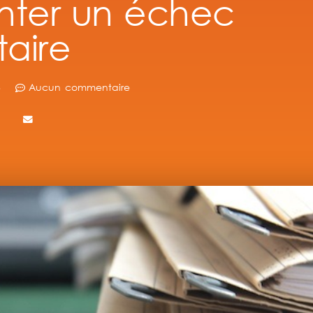
ter un échec
taire
3
Aucun commentaire