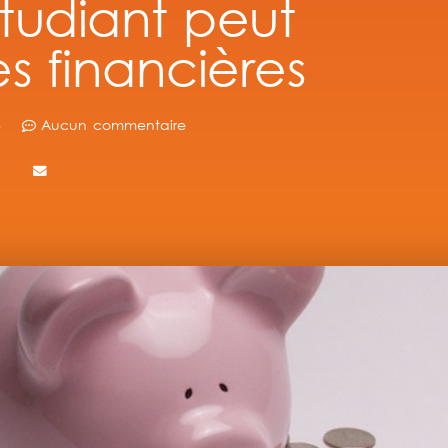
udiant peut
s financières
3
Aucun commentaire