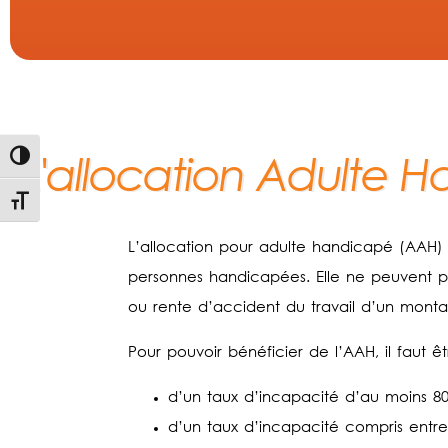
L'allocation Adulte 
Passer en contraste élevé
Changer la taille de la police
L’allocation pour adulte handicapé (AAH
personnes handicapées. Elle ne peuvent pr
ou rente d’accident du travail d’un monta
Pour pouvoir bénéficier de l’AAH, il faut êtr
d’un taux d’incapacité d’au moins 8
d’un taux d’incapacité compris entr