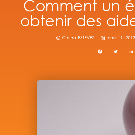
Comment un ét
obtenir des aide
Carina ESTEVES
mars 11, 201