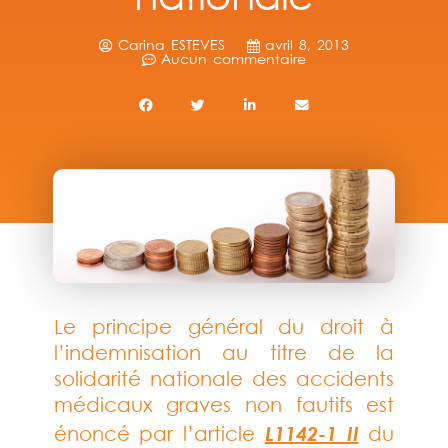
Carina ESTEVES
avril 8, 2013
Aucun commentaire
Le principe général du droit à
l’indemnisation au titre de la
solidarité nationale des accidents
médicaux graves non fautifs est
L1142-1 II
énoncé par l’article
du