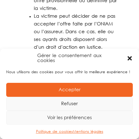
offre provisionnelle ou définitive par
la victime.
La victime peut décider de ne pas
accepter l’offre faite par l’ONIAM
ou l’assureur. Dans ce cas, elle ou
ses ayants droits disposent alors
d’un droit d’action en justice.
L’action en indemnisation est
Gérer le consentement aux
cookies
intentée devant la juridiction
compétente selon la nature du fait
Nous utilisons des cookies pour vous offrir la meilleure expérience !
générateur du dommage. Toutefois,
pour inciter les assureurs à faire
Accepter
une offre équitable, il est prévu
que dans l’hypothèse où le juge
Refuser
estime que l’offre faite par
l’assureur est insuffisante, il
Voir les préférences
condamne l’assureur à verser à
Politique de cookies
Mentions légales
l’office une somme au plus égale à