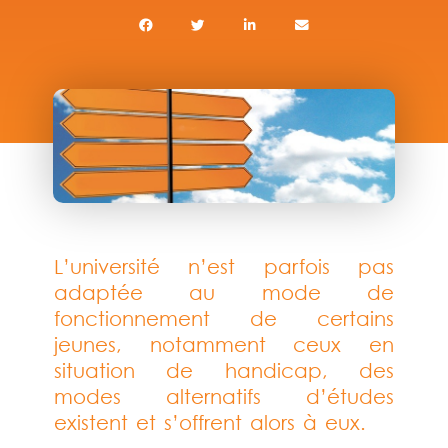
L’université n’est parfois pas
adaptée au mode de
fonctionnement de certains
jeunes, notamment ceux en
situation de handicap, des
modes alternatifs d’études
existent et s’offrent alors à eux.