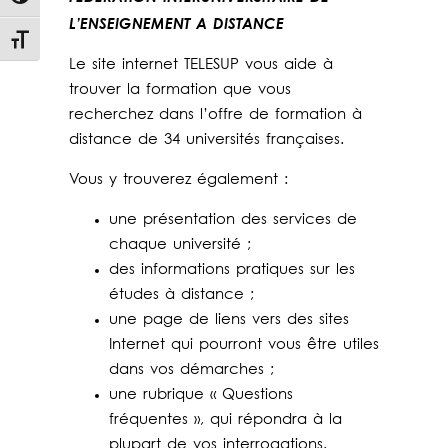
Passer en contraste élevé
L’ENSEIGNEMENT A DISTANCE
Changer la taille de la police
Le site internet TELESUP vous aide à
trouver la formation que vous
recherchez dans l’offre de formation à
distance de 34 universités françaises.
Vous y trouverez également :
une présentation des services de
chaque université ;
des informations pratiques sur les
études à distance ;
une page de liens vers des sites
Internet qui pourront vous être utiles
dans vos démarches ;
une rubrique « Questions
fréquentes », qui répondra à la
plupart de vos interrogations.